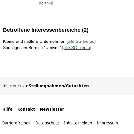
dorthin]
Betroffene Interessenbereiche (2)
Kleine und mittlere Unternehmen
[alle SG hierzu]
Sonstiges im Bereich "Umwelt"
[alle SG hierzu]
Sie
zurück zu:
Stellungnahmen/Gutachten
befinden
sich
hier:
Interne
Hilfe
Kontakt
Newsletter
Links
Barrierefreiheit
Datenschutz
Inhalte melden
Impressum