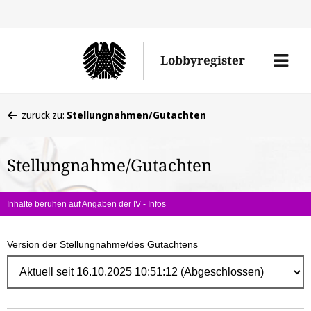
Direk
zum
Men
Lobbyregister
Inhal
öffne
Sie
zurück zu:
Stellungnahmen/Gutachten
befinden
sich
Stellungnahme/Gutachten
hier:
Inhalte beruhen auf Angaben der IV -
Infos
Version der Stellungnahme/des Gutachtens