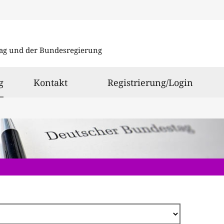
Direkt
zum
ag und der Bundesregierung
Inhalt
ausgewählt
g
Kontakt
Registrierung/Login