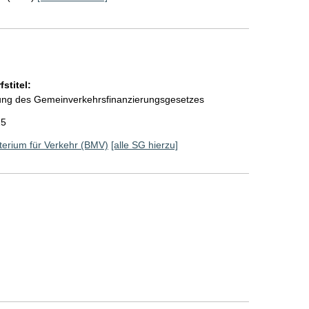
stitel:
rung des Gemeinverkehrsfinanzierungsgesetzes
25
erium für Verkehr (BMV)
[alle SG hierzu]