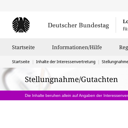
L
fü
Hauptnavigation
Startseite
Informationen/Hilfe
Reg
Sie
Startseite
Inhalte der Interessenvertretung
Stellungnahm
befinden
Stellungnahme/Gutachten
sich
hier:
Die Inhalte beruhen allein auf Angaben der Interessenver