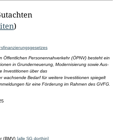
Gutachten
eiten
)
rsfinanzierungsgesetzes
en Öffentlichen Personennahverkehr (ÖPNV) besteht ein
itionen in Grunderneuerung, Modernisierung sowie Aus-
 Investitionen über das
wachsende Bedarf für weitere Investitionen spiegelt
ektanmeldungen für eine Förderung im Rahmen des GVFG.
25
hr (BMV)
[alle SG dorthin]