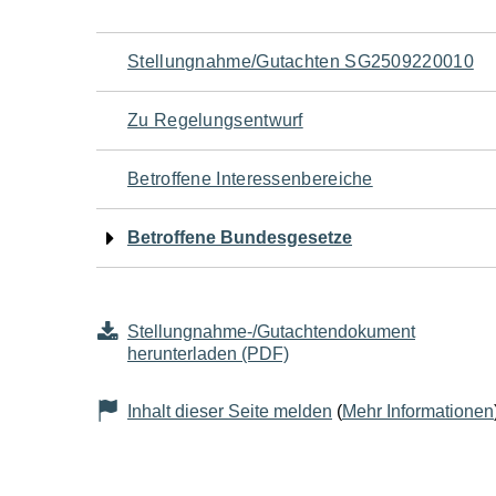
Navigation
Stellungnahme/Gutachten SG2509220010
für
Zu Regelungsentwurf
den
Betroffene Interessenbereiche
Seiteninhalt
Betroffene Bundesgesetze
Stellungnahme-/Gutachtendokument
herunterladen (PDF)
Inhalt dieser Seite melden
(
Mehr Informationen