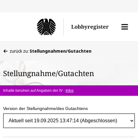
Direk
zum
Men
Lobbyregister
Inhal
öffne
Sie
zurück zu:
Stellungnahmen/Gutachten
befinden
sich
Stellungnahme/Gutachten
hier:
Inhalte beruhen auf Angaben der IV -
Infos
Version der Stellungnahme/des Gutachtens