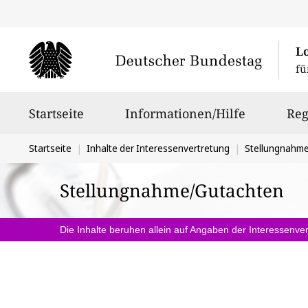
L
fü
Hauptnavigation
Startseite
Informationen/Hilfe
Reg
Sie
Startseite
Inhalte der Interessenvertretung
Stellungnahm
befinden
Stellungnahme/Gutachten
sich
hier:
Die Inhalte beruhen allein auf Angaben der Interessenver