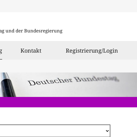
Direkt
zum
ag und der Bundesregierung
Inhalt
ausgewählt
g
Kontakt
Registrierung/Login