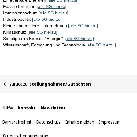
Erneuerbare Energien
[alle SG hierzu]
Fossile Energien
[alle SG hierzu]
Immissionsschutz
[alle SG hierzu]
Industriepolitik
[alle SG hierzu]
Kleine und mittlere Unternehmen
[alle SG hierzu]
Klimaschutz
[alle SG hierzu]
Sonstiges im Bereich "Energie"
[alle SG hierzu]
Wissenschaft, Forschung und Technologie
[alle SG hierzu]
Sie
zurück zu:
Stellungnahmen/Gutachten
befinden
sich
hier:
Interne
Hilfe
Kontakt
Newsletter
Links
Barrierefreiheit
Datenschutz
Inhalte melden
Impressum
© Deutscher Bundestag