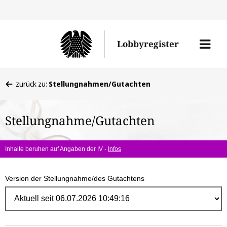
Direk
zum
Men
Lobbyregister
Inhal
öffne
Sie
zurück zu:
Stellungnahmen/Gutachten
befinden
sich
Stellungnahme/Gutachten
hier:
Inhalte beruhen auf Angaben der IV -
Infos
Version der Stellungnahme/des Gutachtens