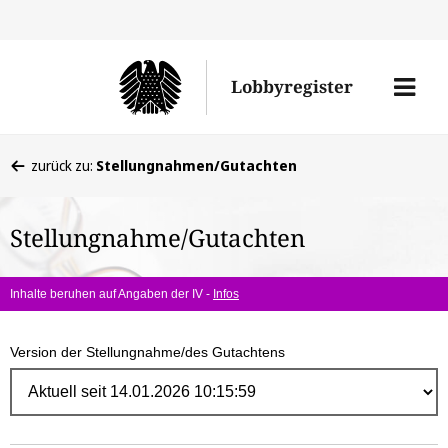
Direk
zum
Men
Lobbyregister
Inhal
öffne
Sie
zurück zu:
Stellungnahmen/Gutachten
befinden
sich
Stellungnahme/Gutachten
hier:
Inhalte beruhen auf Angaben der IV -
Infos
Version der Stellungnahme/des Gutachtens