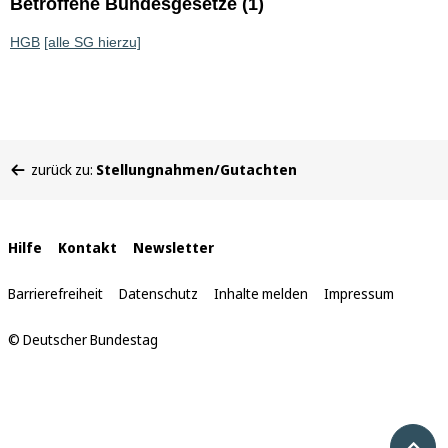
Betroffene Bundesgesetze (1)
HGB
[alle SG hierzu]
Sie
zurück zu:
Stellungnahmen/Gutachten
befinden
sich
hier:
Interne
Hilfe
Kontakt
Newsletter
Links
Barrierefreiheit
Datenschutz
Inhalte melden
Impressum
© Deutscher Bundestag
Nach