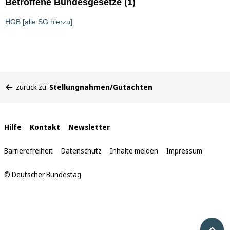
Betroffene Bundesgesetze (1)
HGB
[alle SG hierzu]
Sie
zurück zu:
Stellungnahmen/Gutachten
befinden
sich
hier:
Interne
Hilfe
Kontakt
Newsletter
Links
Barrierefreiheit
Datenschutz
Inhalte melden
Impressum
© Deutscher Bundestag
Nach