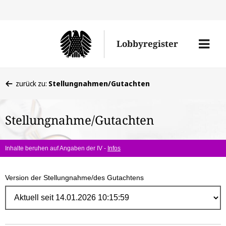
Direk
zum
Men
Lobbyregister
Inhal
öffne
Sie
zurück zu:
Stellungnahmen/Gutachten
befinden
sich
Stellungnahme/Gutachten
hier:
Inhalte beruhen auf Angaben der IV -
Infos
Version der Stellungnahme/des Gutachtens