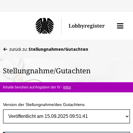
Direk
zum
Men
Lobbyregister
Inhal
öffne
Sie
zurück zu:
Stellungnahmen/Gutachten
befinden
sich
Stellungnahme/Gutachten
hier:
Inhalte beruhen auf Angaben der IV -
Infos
Version der Stellungnahme/des Gutachtens