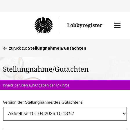
Direk
zum
Men
Lobbyregister
Inhal
öffne
Sie
zurück zu:
Stellungnahmen/Gutachten
befinden
sich
Stellungnahme/Gutachten
hier:
Inhalte beruhen auf Angaben der IV -
Infos
Version der Stellungnahme/des Gutachtens