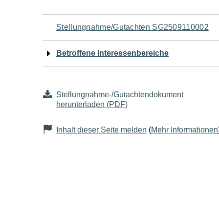
Navigation
Stellungnahme/Gutachten SG2509110002
für
Betroffene Interessenbereiche
den
Seiteninhalt
Stellungnahme-/Gutachtendokument
herunterladen (PDF)
Inhalt dieser Seite melden
(
Mehr Informationen