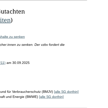
Gutachten
eiten
)
shalte zu senken
ucher:innen zu senken. Der vzbv fordert die
211)
am 30.09.2025
z und für Verbraucherschutz (BMJV)
[alle SG dorthin]
chaft und Energie (BMWE)
[alle SG dorthin]