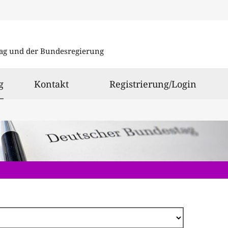
Direkt
zum
ag und der Bundesregierung
Inhalt
ausgewählt
g
Kontakt
Registrierung/Login