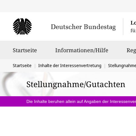
L
fü
Hauptnavigation
Startseite
Informationen/Hilfe
Reg
Sie
Startseite
Inhalte der Interessenvertretung
Stellungnahm
befinden
Stellungnahme/Gutachten
sich
hier:
Die Inhalte beruhen allein auf Angaben der Interessenver