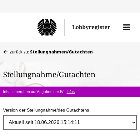
Direk
zum
Men
Lobbyregister
Inhal
öffne
Sie
zurück zu:
Stellungnahmen/Gutachten
befinden
sich
Stellungnahme/Gutachten
hier:
Inhalte beruhen auf Angaben der IV -
Infos
Version der Stellungnahme/des Gutachtens