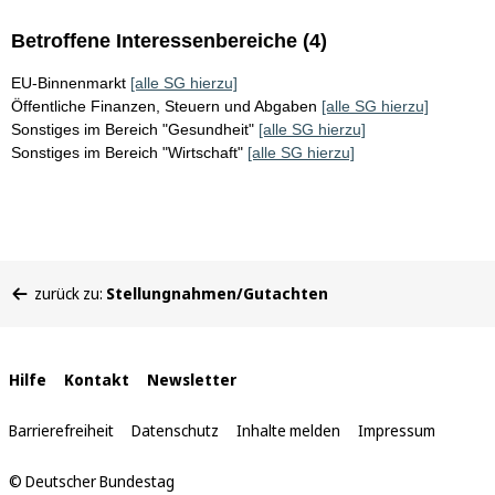
Betroffene Interessenbereiche (4)
EU-Binnenmarkt
[alle SG hierzu]
Öffentliche Finanzen, Steuern und Abgaben
[alle SG hierzu]
Sonstiges im Bereich "Gesundheit"
[alle SG hierzu]
Sonstiges im Bereich "Wirtschaft"
[alle SG hierzu]
Sie
zurück zu:
Stellungnahmen/Gutachten
befinden
sich
hier:
Interne
Hilfe
Kontakt
Newsletter
Links
Barrierefreiheit
Datenschutz
Inhalte melden
Impressum
© Deutscher Bundestag