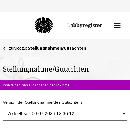
Direk
zum
Men
Lobbyregister
Inhal
öffne
Sie
zurück zu:
Stellungnahmen/Gutachten
befinden
sich
Stellungnahme/Gutachten
hier:
Inhalte beruhen auf Angaben der IV -
Infos
Version der Stellungnahme/des Gutachtens