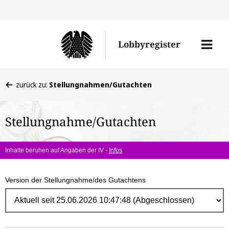
Direk
zum
Men
Lobbyregister
Inhal
öffne
Sie
zurück zu:
Stellungnahmen/Gutachten
befinden
sich
Stellungnahme/Gutachten
hier:
Inhalte beruhen auf Angaben der IV -
Infos
Version der Stellungnahme/des Gutachtens