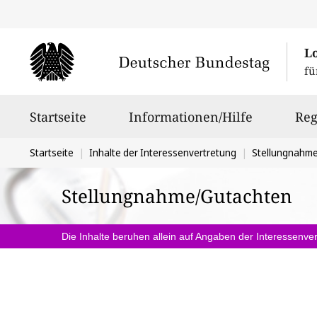
L
fü
Hauptnavigation
Startseite
Informationen/Hilfe
Reg
Sie
Startseite
Inhalte der Interessenvertretung
Stellungnahm
befinden
Stellungnahme/Gutachten
sich
hier:
Die Inhalte beruhen allein auf Angaben der Interessenver