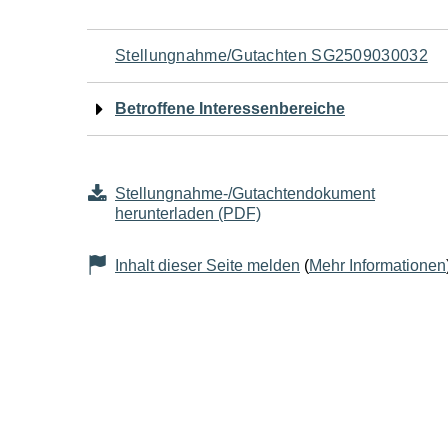
Navigation
Stellungnahme/Gutachten SG2509030032
für
Betroffene Interessenbereiche
den
Seiteninhalt
Stellungnahme-/Gutachtendokument
herunterladen (PDF)
Inhalt dieser Seite melden
(
Mehr Informationen