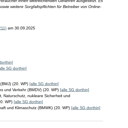
Verbraucher:innen weitreichenden Gefahren ausgesetzt. Es
wie weitere Sorgfaltspflichten für Betreiber von Online-
211)
am 30.09.2025
dorthin]
alle SG dorthin]
z (BMJ) (20. WP)
[alle SG dorthin]
ales und Verkehr (BMDV) (20. WP)
[alle SG dorthin]
, Naturschutz, nukleare Sicherheit und
20. WP)
[alle SG dorthin]
chaft und Klimaschutz (BMWK) (20. WP)
[alle SG dorthin]