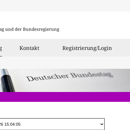
Direkt
zum
ag und der Bundesregierung
Inhalt
ausgewählt
g
Kontakt
Registrierung/Login