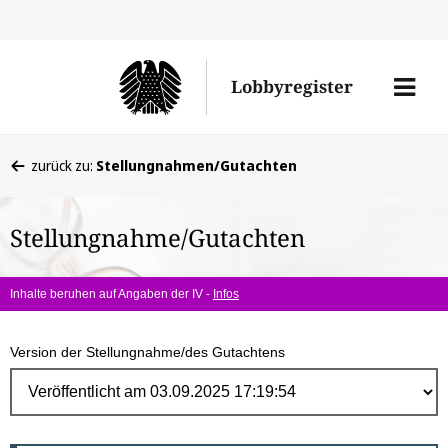
Direk
zum
Men
Lobbyregister
Inhal
öffne
Sie
zurück zu:
Stellungnahmen/Gutachten
befinden
sich
Stellungnahme/Gutachten
hier:
Inhalte beruhen auf Angaben der IV -
Infos
Version der Stellungnahme/des Gutachtens