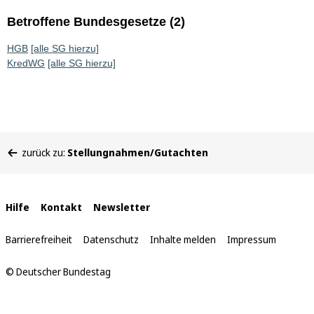
Betroffene Bundesgesetze (2)
HGB
[alle SG hierzu]
KredWG
[alle SG hierzu]
Sie
zurück zu:
Stellungnahmen/Gutachten
befinden
sich
hier:
Interne
Hilfe
Kontakt
Newsletter
Links
Barrierefreiheit
Datenschutz
Inhalte melden
Impressum
© Deutscher Bundestag