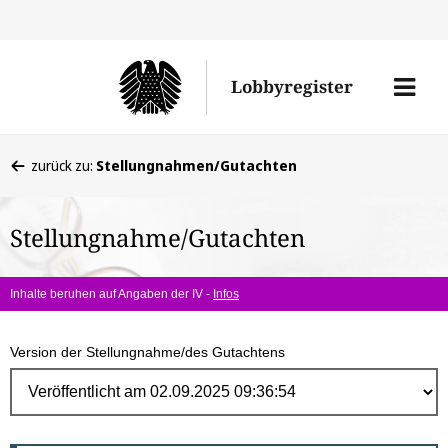
Direk
zum
Men
Lobbyregister
Inhal
öffne
Sie
zurück zu:
Stellungnahmen/Gutachten
befinden
sich
Stellungnahme/Gutachten
hier:
Inhalte beruhen auf Angaben der IV -
Infos
Version der Stellungnahme/des Gutachtens