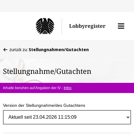
Direk
zum
Men
Lobbyregister
Inhal
öffne
Sie
zurück zu:
Stellungnahmen/Gutachten
befinden
sich
Stellungnahme/Gutachten
hier:
Inhalte beruhen auf Angaben der IV -
Infos
Version der Stellungnahme/des Gutachtens