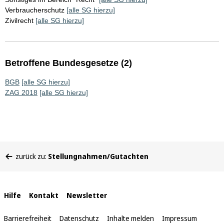
Verbraucherschutz
[alle SG hierzu]
Zivilrecht
[alle SG hierzu]
Betroffene Bundesgesetze (2)
BGB
[alle SG hierzu]
ZAG 2018
[alle SG hierzu]
Sie
zurück zu:
Stellungnahmen/Gutachten
befinden
sich
hier:
Interne
Hilfe
Kontakt
Newsletter
Links
Barrierefreiheit
Datenschutz
Inhalte melden
Impressum