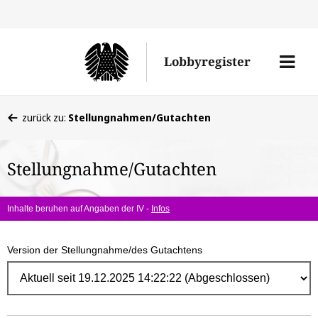
Direk
zum
Men
Lobbyregister
Inhal
öffne
Sie
zurück zu:
Stellungnahmen/Gutachten
befinden
sich
Stellungnahme/Gutachten
hier:
Inhalte beruhen auf Angaben der IV -
Infos
Version der Stellungnahme/des Gutachtens