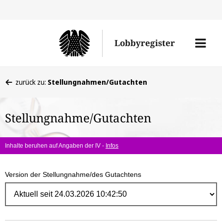
Direk
zum
Men
Lobbyregister
Inhal
öffne
Sie
zurück zu:
Stellungnahmen/Gutachten
befinden
sich
Stellungnahme/Gutachten
hier:
Inhalte beruhen auf Angaben der IV -
Infos
Version der Stellungnahme/des Gutachtens