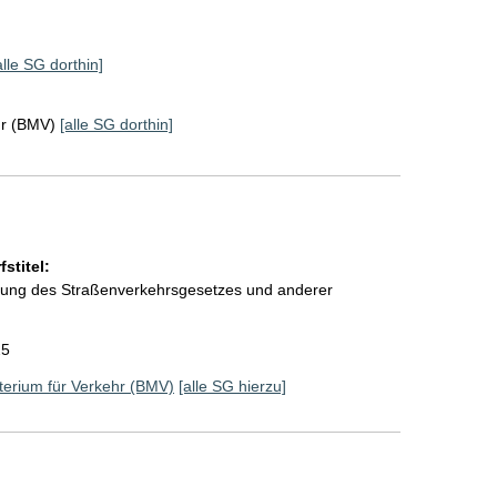
alle SG dorthin]
hr (BMV)
[alle SG dorthin]
stitel:
rung des Straßenverkehrsgesetzes und anderer
25
erium für Verkehr (BMV)
[alle SG hierzu]