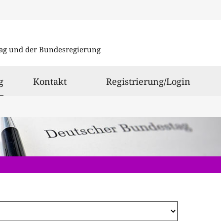
Direkt
zum
ag und der Bundesregierung
Inhalt
ausgewählt
g
Kontakt
Registrierung/Login