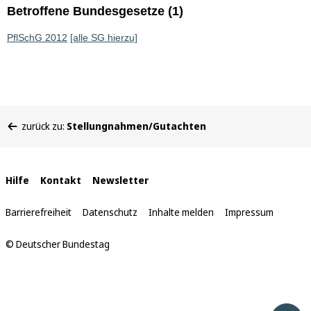
Betroffene Bundesgesetze (1)
PflSchG 2012
[alle SG hierzu]
Sie
zurück zu:
Stellungnahmen/Gutachten
befinden
sich
hier:
Interne
Hilfe
Kontakt
Newsletter
Links
Barrierefreiheit
Datenschutz
Inhalte melden
Impressum
© Deutscher Bundestag