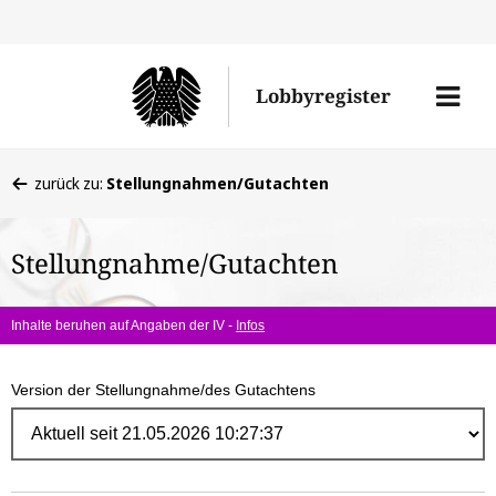
Direk
zum
Men
Lobbyregister
Inhal
öffne
Sie
zurück zu:
Stellungnahmen/Gutachten
befinden
sich
Stellungnahme/Gutachten
hier:
Inhalte beruhen auf Angaben der IV -
Infos
Version der Stellungnahme/des Gutachtens