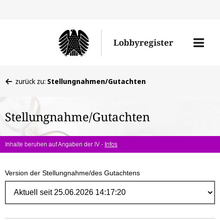
Direk
zum
Men
Lobbyregister
Inhal
öffne
Sie
zurück zu:
Stellungnahmen/Gutachten
befinden
sich
Stellungnahme/Gutachten
hier:
Inhalte beruhen auf Angaben der IV -
Infos
Version der Stellungnahme/des Gutachtens