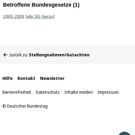
Betroffene Bundesgesetze (1)
UWG 2004
[alle SG hierzu]
Sie
zurück zu:
Stellungnahmen/Gutachten
befinden
sich
hier:
Interne
Hilfe
Kontakt
Newsletter
Links
Barrierefreiheit
Datenschutz
Inhalte melden
Impressum
© Deutscher Bundestag