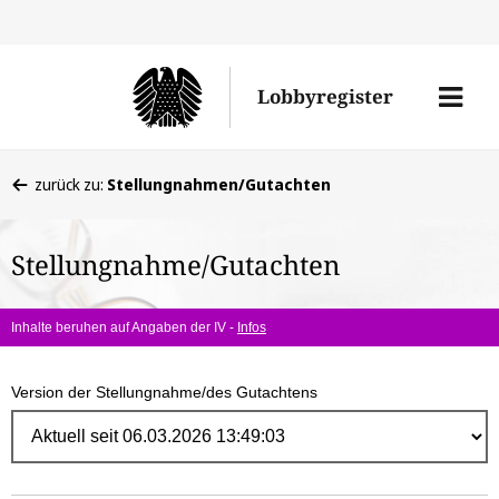
Direk
zum
Men
Lobbyregister
Inhal
öffne
Sie
zurück zu:
Stellungnahmen/Gutachten
befinden
sich
Stellungnahme/Gutachten
hier:
Inhalte beruhen auf Angaben der IV -
Infos
Version der Stellungnahme/des Gutachtens