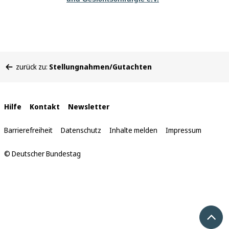
Sie
zurück zu:
Stellungnahmen/Gutachten
befinden
sich
hier:
Interne
Hilfe
Kontakt
Newsletter
Links
Barrierefreiheit
Datenschutz
Inhalte melden
Impressum
© Deutscher Bundestag
Nach