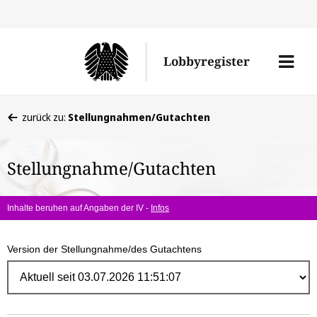
Direk
zum
Men
Lobbyregister
Inhal
öffne
Sie
zurück zu:
Stellungnahmen/Gutachten
befinden
sich
Stellungnahme/Gutachten
hier:
Inhalte beruhen auf Angaben der IV -
Infos
Version der Stellungnahme/des Gutachtens