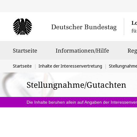
L
fü
Hauptnavigation
Startseite
Informationen/Hilfe
Reg
Sie
Startseite
Inhalte der Interessenvertretung
Stellungnahm
befinden
Stellungnahme/Gutachten
sich
hier:
Die Inhalte beruhen allein auf Angaben der Interessenver