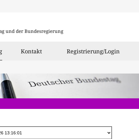
Direkt
zum
ag und der Bundesregierung
Inhalt
ausgewählt
g
Kontakt
Registrierung/Login