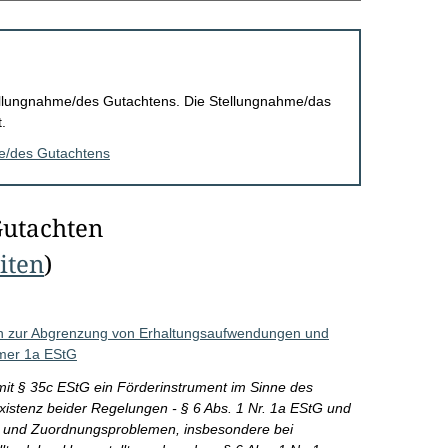
Stellungnahme/des Gutachtens. Die Stellungnahme/das
.
me/des Gutachtens
Gutachten
eiten
)
n zur Abgrenzung von Erhaltungsaufwendungen und
mmer 1a EStG
it § 35c EStG ein Förderinstrument im Sinne des
xistenz beider Regelungen - § 6 Abs. 1 Nr. 1a EStG und
s- und Zuordnungsproblemen, insbesondere bei