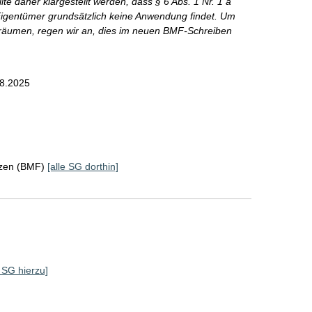
e daher klargestellt werden, dass § 6 Abs. 1 Nr. 1 a
igentümer grundsätzlich keine Anwendung findet. Um
räumen, regen wir an, dies im neuen BMF-Schreiben
8.2025
nzen (BMF)
[alle SG dorthin]
e SG hierzu]