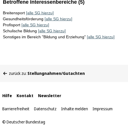
Betroffene Interessenbereiche (5)
Breitensport
[alle SG hierzu]
Gesundheitsförderung
[alle SG hierzu]
Profisport
[alle SG hierzu]
Schulische Bildung
[alle SG hierzu]
Sonstiges im Bereich "Bildung und Erziehung"
[alle SG hierzu]
Sie
zurück zu:
Stellungnahmen/Gutachten
befinden
sich
hier:
Interne
Hilfe
Kontakt
Newsletter
Links
Barrierefreiheit
Datenschutz
Inhalte melden
Impressum
© Deutscher Bundestag