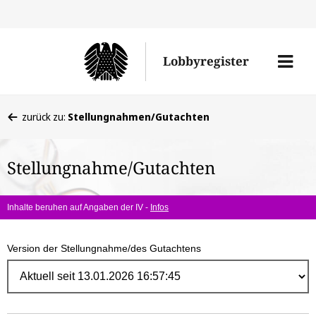
Direk
zum
Men
Lobbyregister
Inhal
öffne
Sie
zurück zu:
Stellungnahmen/Gutachten
befinden
sich
Stellungnahme/Gutachten
hier:
Inhalte beruhen auf Angaben der IV -
Infos
Version der Stellungnahme/des Gutachtens