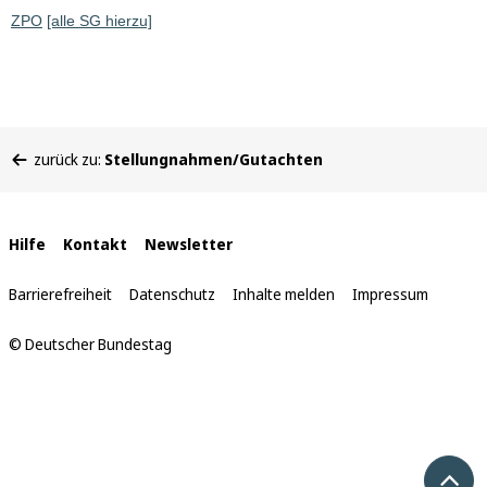
ZPO
[alle SG hierzu]
Sie
zurück zu:
Stellungnahmen/Gutachten
befinden
sich
hier:
Interne
Hilfe
Kontakt
Newsletter
Links
Barrierefreiheit
Datenschutz
Inhalte melden
Impressum
© Deutscher Bundestag
Nach