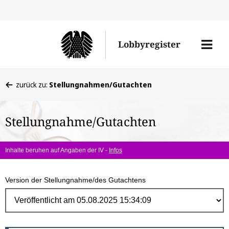
Direk
zum
Men
Lobbyregister
Inhal
öffne
Sie
zurück zu:
Stellungnahmen/Gutachten
befinden
sich
Stellungnahme/Gutachten
hier:
Inhalte beruhen auf Angaben der IV -
Infos
Version der Stellungnahme/des Gutachtens