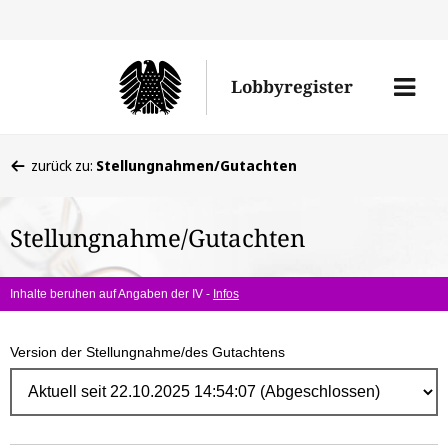
Direk
zum
Men
Lobbyregister
Inhal
öffne
Sie
zurück zu:
Stellungnahmen/Gutachten
befinden
sich
Stellungnahme/Gutachten
hier:
Inhalte beruhen auf Angaben der IV -
Infos
Version der Stellungnahme/des Gutachtens