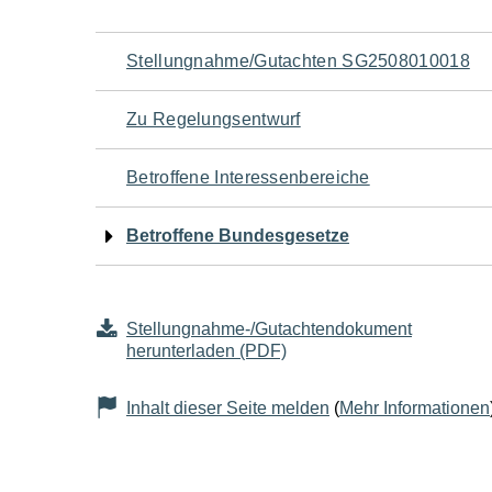
Navigation
Stellungnahme/Gutachten SG2508010018
für
Zu Regelungsentwurf
den
Betroffene Interessenbereiche
Seiteninhalt
Betroffene Bundesgesetze
Stellungnahme-/Gutachtendokument
herunterladen (PDF)
Inhalt dieser Seite melden
(
Mehr Informationen