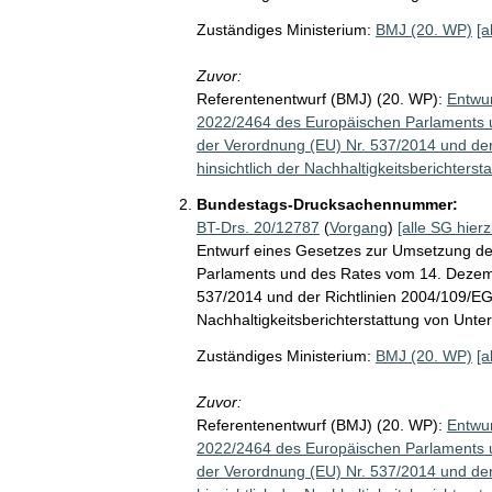
Zuständiges Ministerium:
BMJ (20. WP)
[a
Zuvor:
Referentenentwurf (BMJ) (20. WP):
Entwur
2022/2464 des Europäischen Parlaments
der Verordnung (EU) Nr. 537/2014 und de
hinsichtlich der Nachhaltigkeitsberichter
Bundestags-Drucksachennummer:
BT-Drs. 20/12787
(
Vorgang
)
[alle SG hierz
Entwurf eines Gesetzes zur Umsetzung de
Parlaments und des Rates vom 14. Dezem
537/2014 und der Richtlinien 2004/109/EG
Nachhaltigkeitsberichterstattung von Unt
Zuständiges Ministerium:
BMJ (20. WP)
[a
Zuvor:
Referentenentwurf (BMJ) (20. WP):
Entwur
2022/2464 des Europäischen Parlaments
der Verordnung (EU) Nr. 537/2014 und de