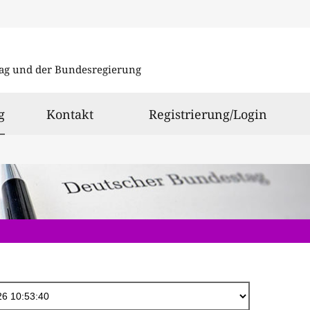
Direkt
zum
ag und der Bundesregierung
Inhalt
ausgewählt
g
Kontakt
Registrierung/Login