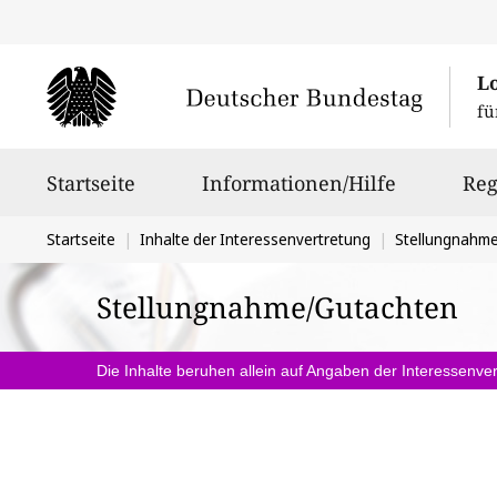
L
fü
Hauptnavigation
Startseite
Informationen/Hilfe
Reg
Sie
Startseite
Inhalte der Interessenvertretung
Stellungnahm
befinden
Stellungnahme/Gutachten
sich
hier:
Die Inhalte beruhen allein auf Angaben der Interessenver