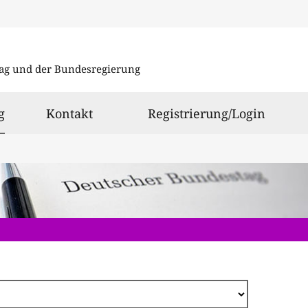
Direkt
zum
ag und der Bundesregierung
Inhalt
ausgewählt
g
Kontakt
Registrierung/Login