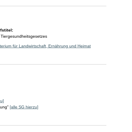
stitel:
 Tiergesundheitsgesetzes
erium für Landwirtschaft, Ernährung und Heimat
]
zu]
rung"
[alle SG hierzu]