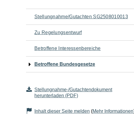
Navigation
Stellungnahme/Gutachten SG2508010013
für
Zu Regelungsentwurf
den
Betroffene Interessenbereiche
Seiteninhalt
Betroffene Bundesgesetze
Stellungnahme-/Gutachtendokument
herunterladen (PDF)
Inhalt dieser Seite melden
(
Mehr Informationen