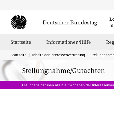
L
fü
Hauptnavigation
Startseite
Informationen/Hilfe
Reg
Sie
Startseite
Inhalte der Interessenvertretung
Stellungnahm
befinden
Stellungnahme/Gutachten
sich
hier:
Die Inhalte beruhen allein auf Angaben der Interessenver