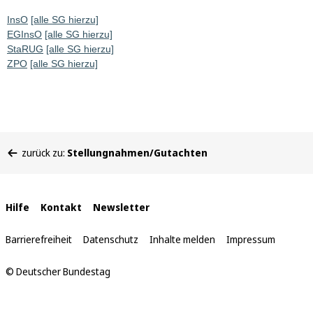
InsO
[alle SG hierzu]
EGInsO
[alle SG hierzu]
StaRUG
[alle SG hierzu]
ZPO
[alle SG hierzu]
Sie
zurück zu:
Stellungnahmen/Gutachten
befinden
sich
hier:
Interne
Hilfe
Kontakt
Newsletter
Links
Barrierefreiheit
Datenschutz
Inhalte melden
Impressum
© Deutscher Bundestag