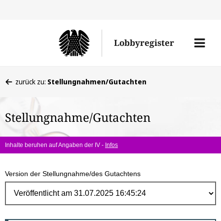
Direk
zum
Men
Lobbyregister
Inhal
öffne
Sie
zurück zu:
Stellungnahmen/Gutachten
befinden
sich
Stellungnahme/Gutachten
hier:
Inhalte beruhen auf Angaben der IV -
Infos
Version der Stellungnahme/des Gutachtens