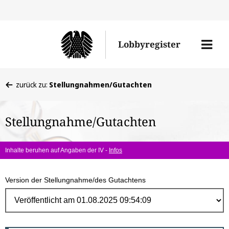
Direk
zum
Men
Lobbyregister
Inhal
öffne
Sie
zurück zu:
Stellungnahmen/Gutachten
befinden
sich
Stellungnahme/Gutachten
hier:
Inhalte beruhen auf Angaben der IV -
Infos
Version der Stellungnahme/des Gutachtens