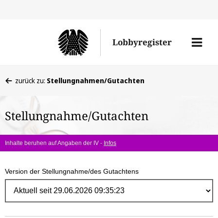
Direk
zum
Men
Lobbyregister
Inhal
öffne
Sie
zurück zu:
Stellungnahmen/Gutachten
befinden
sich
Stellungnahme/Gutachten
hier:
Inhalte beruhen auf Angaben der IV -
Infos
Version der Stellungnahme/des Gutachtens