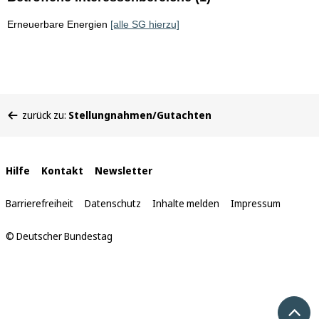
Erneuerbare Energien
[alle SG hierzu]
Sie
zurück zu:
Stellungnahmen/Gutachten
befinden
sich
hier:
Interne
Hilfe
Kontakt
Newsletter
Links
Barrierefreiheit
Datenschutz
Inhalte melden
Impressum
© Deutscher Bundestag
Nach