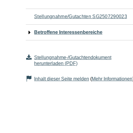
Navigation
Stellungnahme/Gutachten SG2507290023
für
Betroffene Interessenbereiche
den
Seiteninhalt
Stellungnahme-/Gutachtendokument
herunterladen (PDF)
Inhalt dieser Seite melden
(
Mehr Informationen