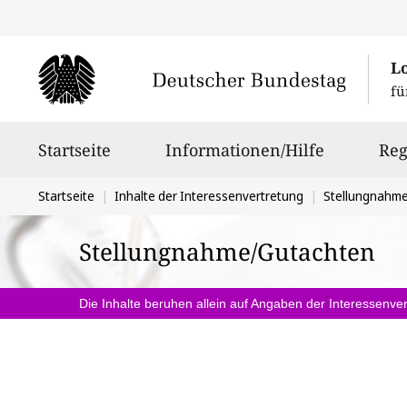
L
fü
Hauptnavigation
Startseite
Informationen/Hilfe
Reg
Sie
Startseite
Inhalte der Interessenvertretung
Stellungnahm
befinden
Stellungnahme/Gutachten
sich
hier:
Die Inhalte beruhen allein auf Angaben der Interessenver