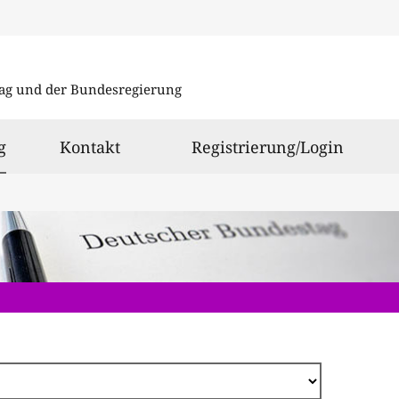
Direkt
zum
ag und der Bundesregierung
Inhalt
ausgewählt
g
Kontakt
Registrierung/Login