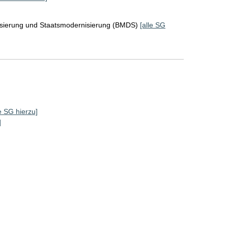
lisierung und Staatsmodernisierung (BMDS)
[alle SG
]
le SG hierzu]
]