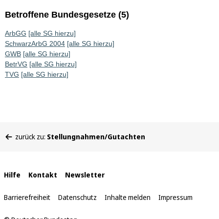
Betroffene Bundesgesetze (5)
ArbGG
[alle SG hierzu]
SchwarzArbG 2004
[alle SG hierzu]
GWB
[alle SG hierzu]
BetrVG
[alle SG hierzu]
TVG
[alle SG hierzu]
Sie
zurück zu:
Stellungnahmen/Gutachten
befinden
sich
hier:
Interne
Hilfe
Kontakt
Newsletter
Links
Barrierefreiheit
Datenschutz
Inhalte melden
Impressum