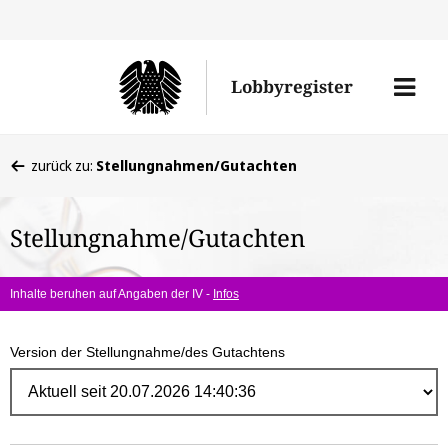
Direk
zum
Men
Lobbyregister
Inhal
öffne
Sie
zurück zu:
Stellungnahmen/Gutachten
befinden
sich
Stellungnahme/Gutachten
hier:
Inhalte beruhen auf Angaben der IV -
Infos
Version der Stellungnahme/des Gutachtens