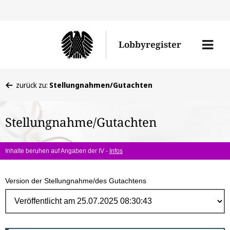
Direk
zum
Men
Lobbyregister
Inhal
öffne
Sie
zurück zu:
Stellungnahmen/Gutachten
befinden
sich
Stellungnahme/Gutachten
hier:
Inhalte beruhen auf Angaben der IV -
Infos
Version der Stellungnahme/des Gutachtens