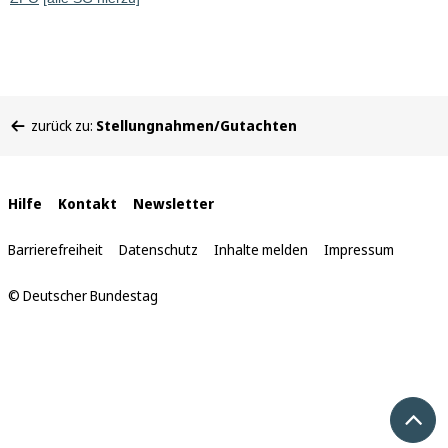
Sie
zurück zu:
Stellungnahmen/Gutachten
befinden
sich
hier:
Interne
Hilfe
Kontakt
Newsletter
Links
Barrierefreiheit
Datenschutz
Inhalte melden
Impressum
© Deutscher Bundestag
Nach