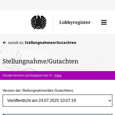
Direk
zum
Men
Lobbyregister
Inhal
öffne
Sie
zurück zu:
Stellungnahmen/Gutachten
befinden
sich
Stellungnahme/Gutachten
hier:
Inhalte beruhen auf Angaben der IV -
Infos
Version der Stellungnahme/des Gutachtens