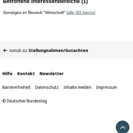
Betroffene Interessenbereiche (1)
Sonstiges im Bereich "Wirtschaft"
[alle SG hierzu]
Sie
zurück zu:
Stellungnahmen/Gutachten
befinden
sich
hier:
Interne
Hilfe
Kontakt
Newsletter
Links
Barrierefreiheit
Datenschutz
Inhalte melden
Impressum
© Deutscher Bundestag
Nach