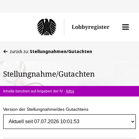
Direk
zum
Men
Lobbyregister
Inhal
öffne
Sie
zurück zu:
Stellungnahmen/Gutachten
befinden
sich
Stellungnahme/Gutachten
hier:
Inhalte beruhen auf Angaben der IV -
Infos
Version der Stellungnahme/des Gutachtens