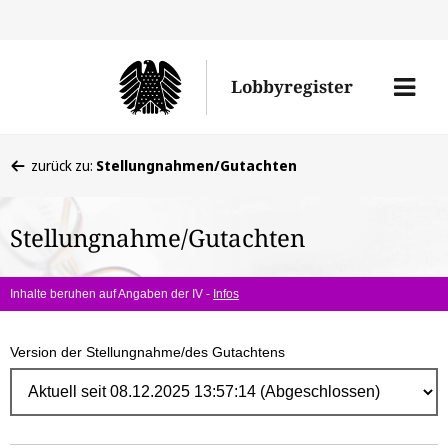
Direk
zum
Men
Lobbyregister
Inhal
öffne
Sie
zurück zu:
Stellungnahmen/Gutachten
befinden
sich
Stellungnahme/Gutachten
hier:
Inhalte beruhen auf Angaben der IV -
Infos
Version der Stellungnahme/des Gutachtens