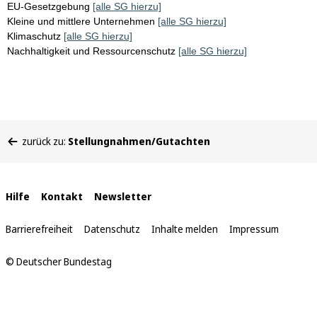
EU-Gesetzgebung
[alle SG hierzu]
Kleine und mittlere Unternehmen
[alle SG hierzu]
Klimaschutz
[alle SG hierzu]
Nachhaltigkeit und Ressourcenschutz
[alle SG hierzu]
Sie
zurück zu:
Stellungnahmen/Gutachten
befinden
sich
hier:
Interne
Hilfe
Kontakt
Newsletter
Links
Barrierefreiheit
Datenschutz
Inhalte melden
Impressum
© Deutscher Bundestag