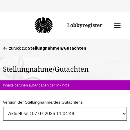
Direk
zum
Men
Lobbyregister
Inhal
öffne
Sie
zurück zu:
Stellungnahmen/Gutachten
befinden
sich
Stellungnahme/Gutachten
hier:
Inhalte beruhen auf Angaben der IV -
Infos
Version der Stellungnahme/des Gutachtens