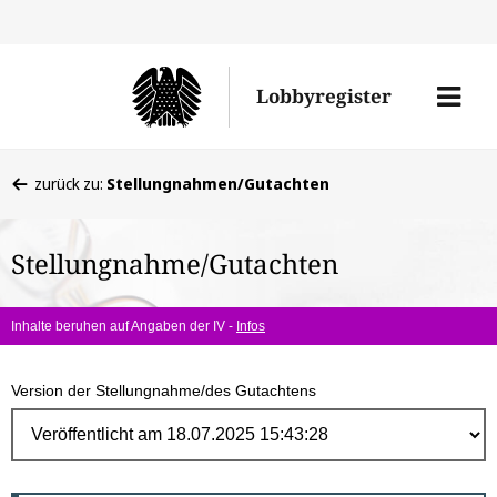
Direk
zum
Men
Lobbyregister
Inhal
öffne
Sie
zurück zu:
Stellungnahmen/Gutachten
befinden
sich
Stellungnahme/Gutachten
hier:
Inhalte beruhen auf Angaben der IV -
Infos
Version der Stellungnahme/des Gutachtens