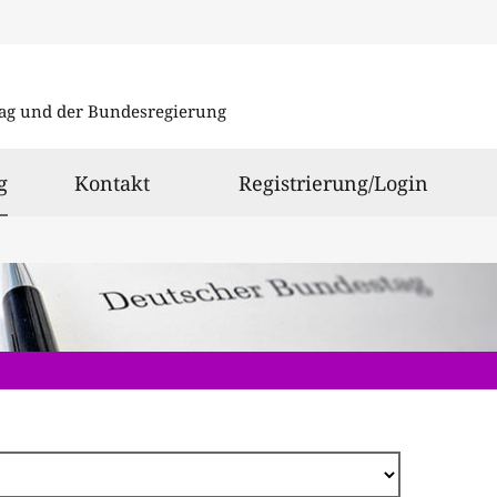
Direkt
zum
ag und der Bundesregierung
Inhalt
ausgewählt
g
Kontakt
Registrierung/Login