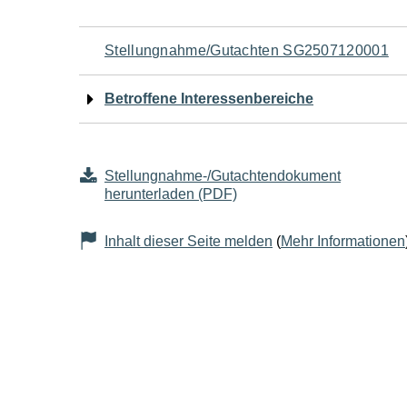
Navigation
Stellungnahme/Gutachten SG2507120001
für
Betroffene Interessenbereiche
den
Seiteninhalt
Stellungnahme-/Gutachtendokument
herunterladen (PDF)
Inhalt dieser Seite melden
(
Mehr Informationen