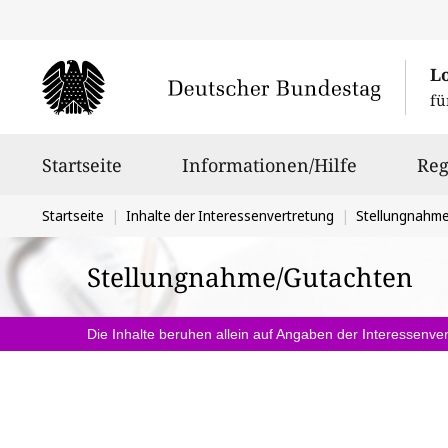
L
fü
Hauptnavigation
Startseite
Informationen/Hilfe
Reg
Sie
Startseite
Inhalte der Interessenvertretung
Stellungnahm
befinden
Stellungnahme/Gutachten
sich
hier:
Die Inhalte beruhen allein auf Angaben der Interessenver