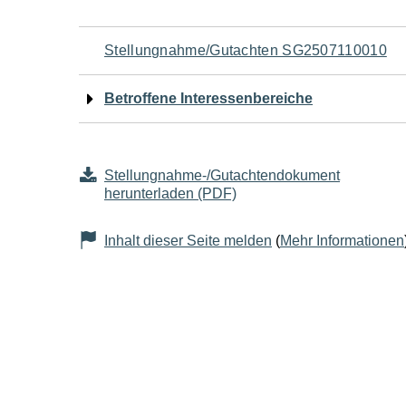
Navigation
Stellungnahme/Gutachten SG2507110010
für
Betroffene Interessenbereiche
den
Seiteninhalt
Stellungnahme-/Gutachtendokument
herunterladen (PDF)
Inhalt dieser Seite melden
(
Mehr Informationen