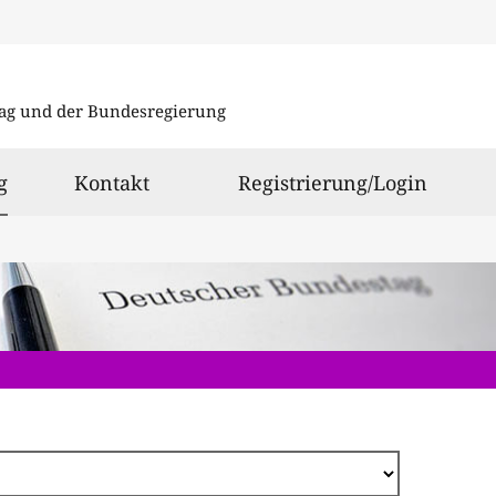
Direkt
zum
ag und der Bundesregierung
Inhalt
ausgewählt
g
Kontakt
Registrierung/Login