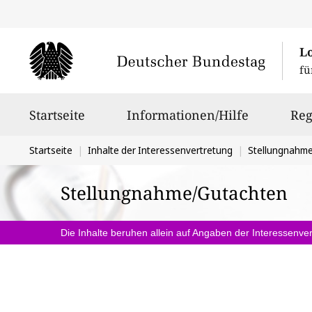
L
fü
Hauptnavigation
Startseite
Informationen/Hilfe
Reg
Sie
Startseite
Inhalte der Interessenvertretung
Stellungnahm
befinden
Stellungnahme/Gutachten
sich
hier:
Die Inhalte beruhen allein auf Angaben der Interessenver