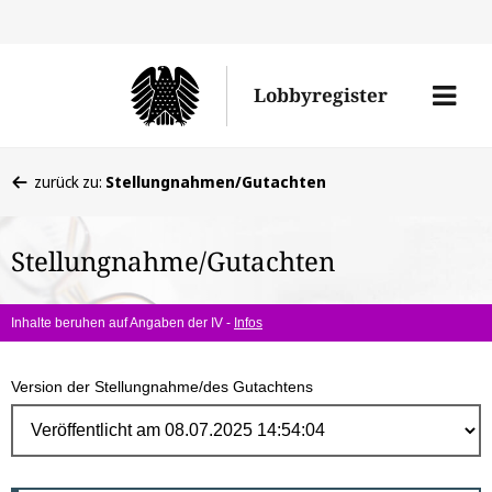
Direk
zum
Men
Lobbyregister
Inhal
öffne
Sie
zurück zu:
Stellungnahmen/Gutachten
befinden
sich
Stellungnahme/Gutachten
hier:
Inhalte beruhen auf Angaben der IV -
Infos
Version der Stellungnahme/des Gutachtens