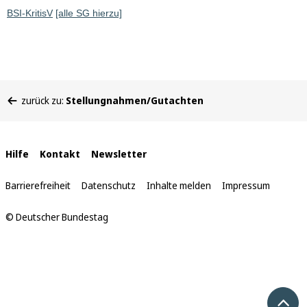
BSI-KritisV
[alle SG hierzu]
Sie
zurück zu:
Stellungnahmen/Gutachten
befinden
sich
hier:
Interne
Hilfe
Kontakt
Newsletter
Links
Barrierefreiheit
Datenschutz
Inhalte melden
Impressum
© Deutscher Bundestag
Nach