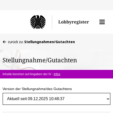
Direk
zum
Men
Lobbyregister
Inhal
öffne
Sie
zurück zu:
Stellungnahmen/Gutachten
befinden
sich
Stellungnahme/Gutachten
hier:
Inhalte beruhen auf Angaben der IV -
Infos
Version der Stellungnahme/des Gutachtens