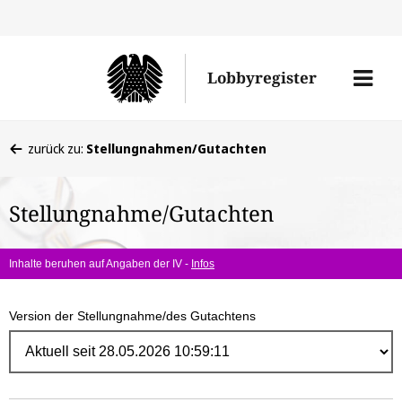
Direk
zum
Men
Lobbyregister
Inhal
öffne
Sie
zurück zu:
Stellungnahmen/Gutachten
befinden
sich
Stellungnahme/Gutachten
hier:
Inhalte beruhen auf Angaben der IV -
Infos
Version der Stellungnahme/des Gutachtens