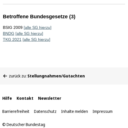
Betroffene Bundesgesetze (3)
BSIG 2009
[alle SG hierzu]
BNDG
[alle SG hierzu]
TKG 2021
[alle SG hierzu]
Sie
zurück zu:
Stellungnahmen/Gutachten
befinden
sich
hier:
Interne
Hilfe
Kontakt
Newsletter
Links
Barrierefreiheit
Datenschutz
Inhalte melden
Impressum
© Deutscher Bundestag