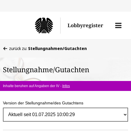
Direk
zum
Men
Lobbyregister
Inhal
öffne
Sie
zurück zu:
Stellungnahmen/Gutachten
befinden
sich
Stellungnahme/Gutachten
hier:
Inhalte beruhen auf Angaben der IV -
Infos
Version der Stellungnahme/des Gutachtens