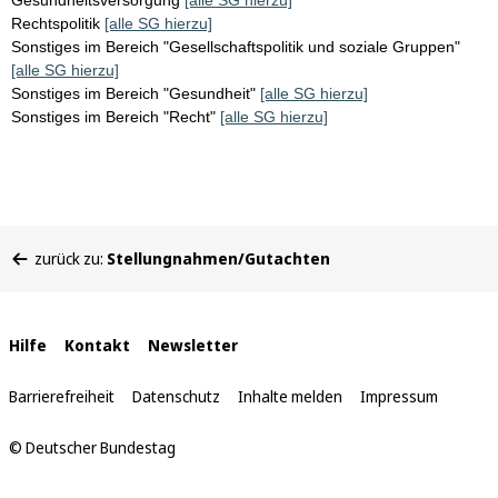
Gesundheitsversorgung
[alle SG hierzu]
Rechtspolitik
[alle SG hierzu]
Sonstiges im Bereich "Gesellschaftspolitik und soziale Gruppen"
[alle SG hierzu]
Sonstiges im Bereich "Gesundheit"
[alle SG hierzu]
Sonstiges im Bereich "Recht"
[alle SG hierzu]
Sie
zurück zu:
Stellungnahmen/Gutachten
befinden
sich
hier:
Interne
Hilfe
Kontakt
Newsletter
Links
Barrierefreiheit
Datenschutz
Inhalte melden
Impressum
© Deutscher Bundestag