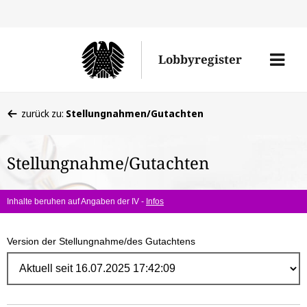
Direk
zum
Men
Lobbyregister
Inhal
öffne
Sie
zurück zu:
Stellungnahmen/Gutachten
befinden
sich
Stellungnahme/Gutachten
hier:
Inhalte beruhen auf Angaben der IV -
Infos
Version der Stellungnahme/des Gutachtens