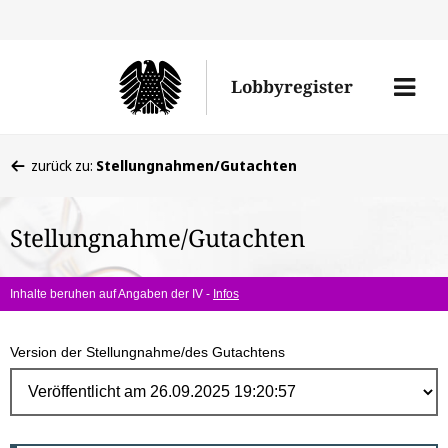
Direk
zum
Men
Lobbyregister
Inhal
öffne
Sie
zurück zu:
Stellungnahmen/Gutachten
befinden
sich
Stellungnahme/Gutachten
hier:
Inhalte beruhen auf Angaben der IV -
Infos
Version der Stellungnahme/des Gutachtens