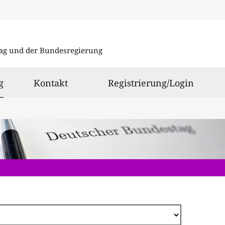
Direkt
zum
ag und der Bundesregierung
Inhalt
ausgewählt
g
Kontakt
Registrierung/Login