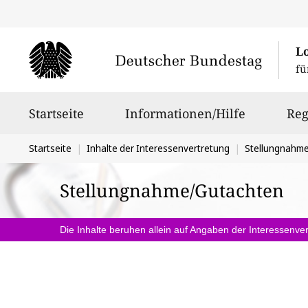
L
fü
Hauptnavigation
Startseite
Informationen/Hilfe
Reg
Sie
Startseite
Inhalte der Interessenvertretung
Stellungnahm
befinden
Stellungnahme/Gutachten
sich
hier:
Die Inhalte beruhen allein auf Angaben der Interessenver