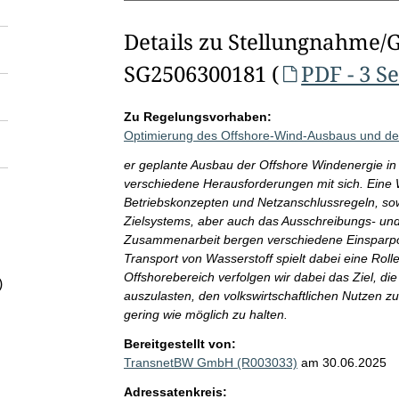
Details zu Stellungnahme/
SG2506300181 (
PDF - 3 S
Zu Regelungsvorhaben:
Optimierung des Offshore-Wind-Ausbaus und der
er geplante Ausbau der Offshore Windenergie in 
verschiedene Herausforderungen mit sich. Eine 
Betriebskonzepten und Netzanschlussregeln, so
Zielsystems, aber auch das Ausschreibungs- und
Zusammenarbeit bergen verschiedene Einsparpote
Transport von Wasserstoff spielt dabei eine Roll
Offshorebereich verfolgen wir dabei das Ziel, die
)
auszulasten, den volkswirtschaftlichen Nutzen z
gering wie möglich zu halten.
Bereitgestellt von:
TransnetBW GmbH (R003033)
am 30.06.2025
Adressatenkreis: